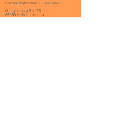
Gemeinschaftsschule Kirkel-Limbach
Hauptstraße 75
66459 Kirkel-Limbach
Telefon:
06841- 98 00 4 - 0
Fax
06841- 98 00 4 - 29
E-Mail :
gems-kirkel@schule.saarland
Impre
ssum
Datensc
hutzerklärung
Besuchen Sie uns: