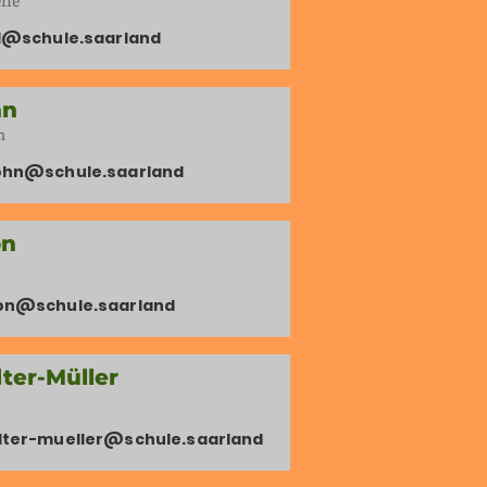
lle
ll@schule.saarland
hn
h
ohn@schule.saarland
on
on@schule.saarland
ter-Müller
lter-mueller@schule.saarland