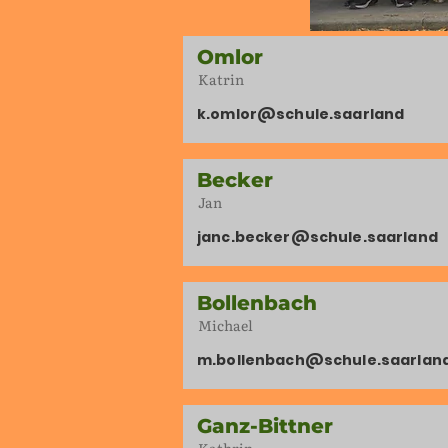
Omlor
Katrin
k.omlor@schule.saarland
Becker
Jan
janc.becker@schule.saarland
Bollenbach
Michael
m.bollenbach@schule.saarlan
Ganz-Bittner