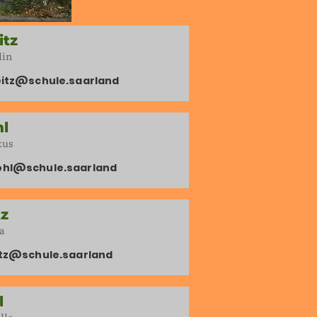
itz
lin
eitz@schule.saarland
l
kus
ohl@schule.saarland
tz
a
itz@schule.saarland
l