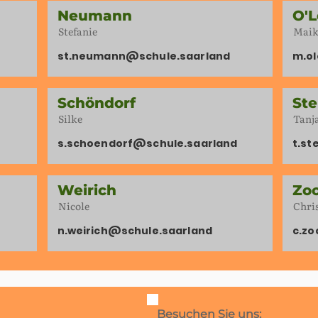
Neumann
O'L
Stefanie
Maik
st.neumann@schule.saarland
m.ol
Schöndorf
St
Silke
Tanj
s.schoendorf@schule.saarland
t.s
Weirich
Zo
Nicole
Chri
n.weirich@schule.saarland
c.z
Besuchen Sie uns: