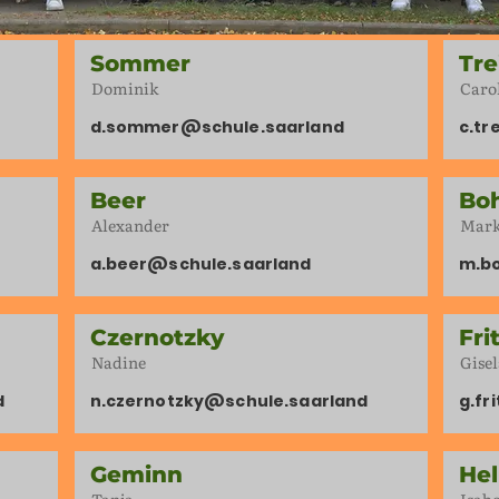
Sommer
Tre
Dominik
Caro
d.sommer@schule.saarland
c.tr
Beer
Boh
Alexander
Mar
a.beer@schule.saarland
m.b
Czernotzky
Fri
Nadine
Gisel
d
n.czernotzky@schule.saarland
g.fr
Geminn
Hel