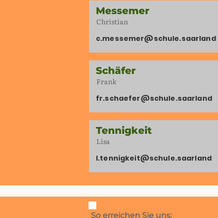
Messemer
Christian
c.messemer@schule.saarland
Schäfer
Frank
fr.schaefer@schule.saarland
Tennigkeit
Lisa
l.tennigkeit@schule.saarland
So erreichen Sie uns: