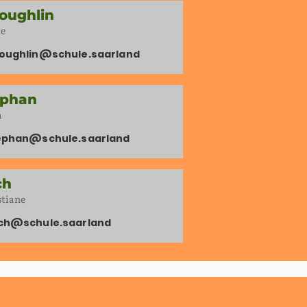
oughlin
e
oughlin@schule.saarland
ephan
a
tephan@schule.saarland
ch
stiane
och@schule.saarland