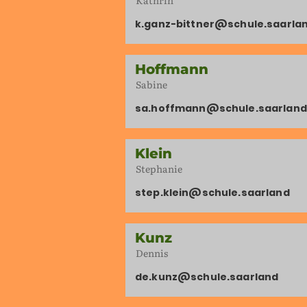
Kathrin
k.ganz-bittner@schule.saarla
Hoffmann
Sabine
sa.hoffmann@schule.saarland
Klein
Stephanie
step.klein@schule.saarland
Kunz
Dennis
de.kunz@schule.saarland