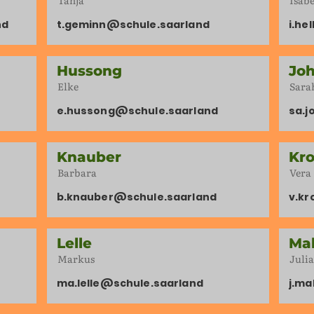
Tanja
Isabe
nd
t.geminn@schule.saarland
i.he
Hussong
Jo
Elke
Sara
e.hussong@schule.saarland
sa.j
Knauber
Kr
Barbara
Vera
b.knauber@schule.saarland
v.kr
Lelle
Mal
Markus
Julia
ma.lelle@schule.saarland
j.ma