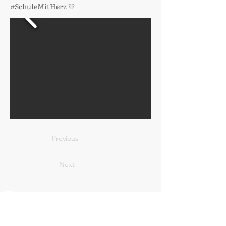
#SchuleMitHerz 💛
Previous
Next
So erreichen Sie uns:
Schule an den Linden