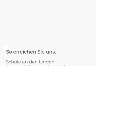
So erreichen Sie uns:
Schule an den Linden
Gemeinschaftsschule Kirkel-Limbach
Hauptstraße 75
66459 Kirkel-Limbach
Telefon:
06841- 98 00 4 - 0
Fax
06841- 98 00 4 - 29
E-Mail :
gems-kirkel@schule.saarland
Impre
ssum
Datensc
hutzerklärung